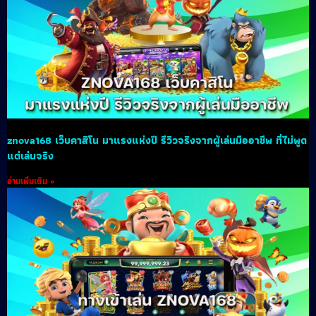
znova168 เว็บคาสิโน มาแรงแห่งปี รีวิวจริงจากผู้เล่นมืออาชีพ ที่ไม่พูด
แต่เล่นจริง
อ่านเพิ่มเติม »