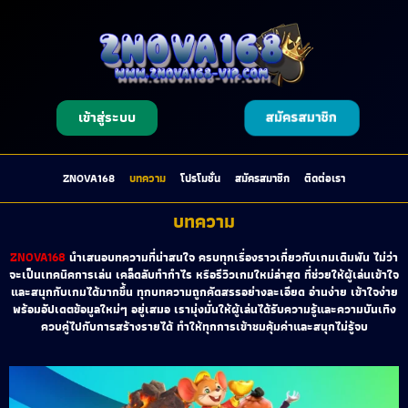
สมัครสมาชิก
เข้าสู่ระบบ
ZNOVA168
บทความ
โปรโมชั่น
สมัครสมาชิก
ติดต่อเรา
บทความ
ZNOVA168
นำเสนอบทความที่น่าสนใจ ครบทุกเรื่องราวเกี่ยวกับเกมเดิมพัน ไม่ว่า
จะเป็นเทคนิคการเล่น เคล็ดลับทำกำไร หรือรีวิวเกมใหม่ล่าสุด ที่ช่วยให้ผู้เล่นเข้าใจ
และสนุกกับเกมได้มากขึ้น ทุกบทความถูกคัดสรรอย่างละเอียด อ่านง่าย เข้าใจง่าย
พร้อมอัปเดตข้อมูลใหม่ๆ อยู่เสมอ เรามุ่งมั่นให้ผู้เล่นได้รับความรู้และความบันเทิง
ควบคู่ไปกับการสร้างรายได้ ทำให้ทุกการเข้าชมคุ้มค่าและสนุกไม่รู้จบ